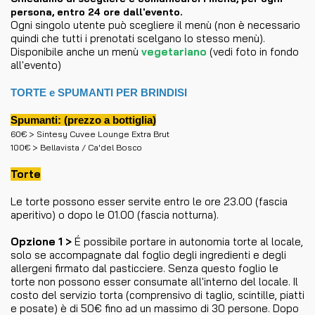
persona, entro 24 ore dall'evento.
Ogni singolo utente può scegliere il menù (non è necessario
quindi che tutti i prenotati scelgano lo stesso menù).
Disponibile anche un menù
vegetariano
(vedi foto in fondo
all'evento)
TORTE e SPUMANTI PER BRINDISI
Spumanti: (prezzo a bottiglia)
60€ > Sintesy Cuvee Lounge Extra Brut
100€ > Bellavista / Ca'del Bosco
Torte
Le torte possono esser servite entro le ore 23.00 (fascia
aperitivo) o dopo le 01.00 (fascia notturna).
Opzione 1 >
É possibile portare in autonomia torte al locale,
solo se accompagnate dal foglio degli ingredienti e degli
allergeni firmato dal pasticciere. Senza questo foglio le
torte non possono esser consumate all'interno del locale. Il
costo del servizio torta (comprensivo di taglio, scintille, piatti
e posate) è di 50€ fino ad un massimo di 30 persone. Dopo