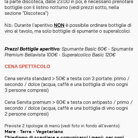
la parte discoteca, dalle 23.00 in poi, è necessario prenotare
bottiglie con il listino notturno (vedi prezzi sotto, nella
sezione "Discoteca")
N.b.: Durante l'aperitivo
NON
è possibile ordinare bottiglie di
vino al tavolo, ma solo bottiglie di spumante o superalcolici.
Prezzi Bottiglie aperitivo
: Spumante Basic 60€ - Spumante
Premium Bellavista 100€ - Superalcolico Basic 120€
CENA SPETTACOLO
Cena servita standard > 50€ a testa con 3 portate: primo /
secondo / dolce (acqua, caffè e una bottiglia di vino oogni
3 persone compresi)
Cena Servita premium > 60€ a testa con antipasto / primo /
secondo / dolce (acqua, caffè e una bottiglia di vino oogni
2 persone compresi)
Previste 2 tipologie di menù (vedi foto in fondo all'evento):
Mare
-
Terra - Vegetariano
Chiediamo di scegliere e comunicarci i menù, per ogni