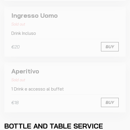
Ingresso Uomo
Sold out
Drink Incluso
€20
BUY
Aperitivo
Sold out
1 Drink e accesso al buffet
€18
BUY
BOTTLE AND TABLE SERVICE