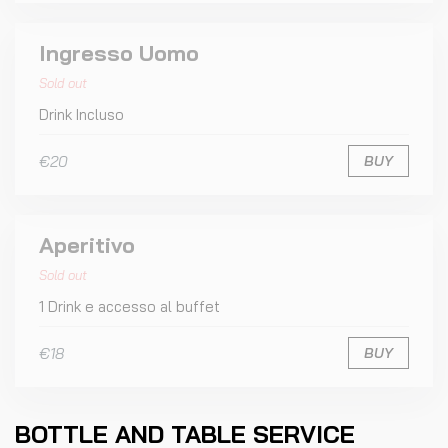
Ingresso Uomo
Sold out
Drink Incluso
€20
BUY
Aperitivo
Sold out
1 Drink e accesso al buffet
€18
BUY
BOTTLE AND TABLE SERVICE