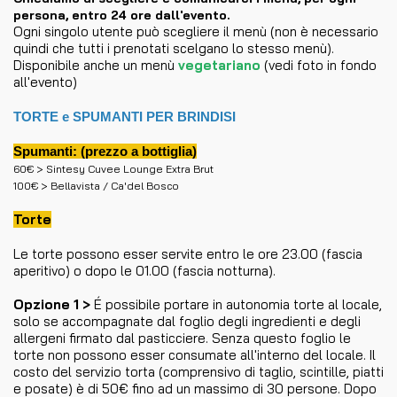
persona, entro 24 ore dall'evento.
Ogni singolo utente può scegliere il menù (non è necessario
quindi che tutti i prenotati scelgano lo stesso menù).
Disponibile anche un menù
vegetariano
(vedi foto in fondo
all'evento)
TORTE e SPUMANTI PER BRINDISI
Spumanti: (prezzo a bottiglia)
60€ > Sintesy Cuvee Lounge Extra Brut
100€ > Bellavista / Ca'del Bosco
Torte
Le torte possono esser servite entro le ore 23.00 (fascia
aperitivo) o dopo le 01.00 (fascia notturna).
Opzione 1 >
É possibile portare in autonomia torte al locale,
solo se accompagnate dal foglio degli ingredienti e degli
allergeni firmato dal pasticciere. Senza questo foglio le
torte non possono esser consumate all'interno del locale. Il
costo del servizio torta (comprensivo di taglio, scintille, piatti
e posate) è di 50€ fino ad un massimo di 30 persone. Dopo