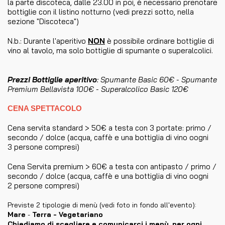
la parte discoteca, dalle 23.00 in poi, è necessario prenotare
bottiglie con il listino notturno (vedi prezzi sotto, nella
sezione "Discoteca")
N.b.: Durante l'aperitivo
NON
è possibile ordinare bottiglie di
vino al tavolo, ma solo bottiglie di spumante o superalcolici.
Prezzi Bottiglie aperitivo
: Spumante Basic 60€ - Spumante
Premium Bellavista 100€ - Superalcolico Basic 120€
CENA SPETTACOLO
Cena servita standard > 50€ a testa con 3 portate: primo /
secondo / dolce (acqua, caffè e una bottiglia di vino oogni
3 persone compresi)
Cena Servita premium > 60€ a testa con antipasto / primo /
secondo / dolce (acqua, caffè e una bottiglia di vino oogni
2 persone compresi)
Previste 2 tipologie di menù (vedi foto in fondo all'evento):
Mare
-
Terra - Vegetariano
Chiediamo di scegliere e comunicarci i menù, per ogni